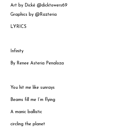
Art by Dické @dicktowers69
Graphics by @Razteria
LYRICS
Infinity
By Renee Asteria Penaloza
You hit me like sunrays
Beams fill me I’m flying
A manic ballistic
circling the planet