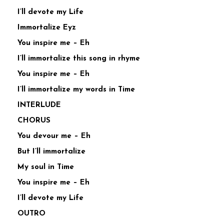
I’ll devote my Life
Immortalize Eyz
You inspire me – Eh
I’ll immortalize this song in rhyme
You inspire me – Eh
I’ll immortalize my words in Time
INTERLUDE
CHORUS
You devour me – Eh
But I’ll immortalize
My soul in Time
You inspire me – Eh
I’ll devote my Life
OUTRO