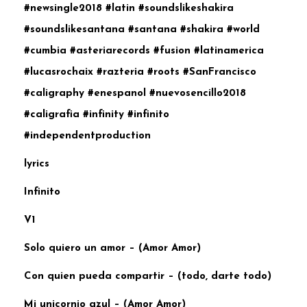
#newsingle2018 #latin #soundslikeshakira
#soundslikesantana #santana #shakira #world
#cumbia #asteriarecords #fusion #latinamerica
#lucasrochaix #razteria #roots #SanFrancisco
#caligraphy #enespanol #nuevosencillo2018
#caligrafia #infinity #infinito
#independentproduction
lyrics
Infinito
V1
Solo quiero un amor – (Amor Amor)
Con quien pueda compartir – (todo, darte todo)
Mi unicornio azul – (Amor Amor)