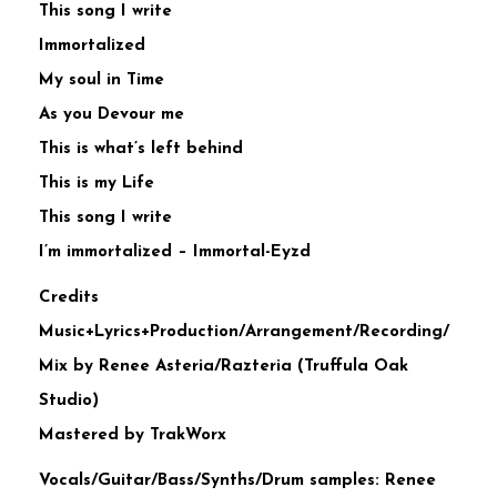
This song I write
Immortalized
My soul in Time
As you Devour me
This is what’s left behind
This is my Life
This song I write
I’m immortalized – Immortal-Eyzd
Credits
Music+Lyrics+Production/Arrangement/Recording/
Mix by Renee Asteria/Razteria (Truffula Oak
Studio)
Mastered by TrakWorx
Vocals/Guitar/Bass/Synths/Drum samples: Renee