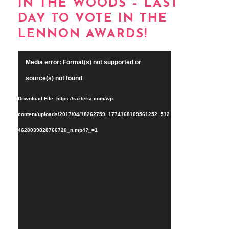
IN THE WOODS – LAST
DAY TO VOTE IN THE
LENNON AWARDS!
Video
Media error: Format(s) not supported or
Player
source(s) not found
Download File: https://razteria.com/wp-
content/uploads/2017/04/18262759_1774168109561252_512
4628039828766720_n.mp4?_=1