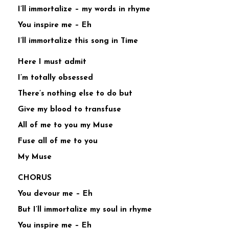
I’ll immortalize – my words in rhyme
You inspire me – Eh
I’ll immortalize this song in Time
Here I must admit
I’m totally obsessed
There’s nothing else to do but
Give my blood to transfuse
All of me to you my Muse
Fuse all of me to you
My Muse
CHORUS
You devour me – Eh
But I’ll immortalize my soul in rhyme
You inspire me – Eh