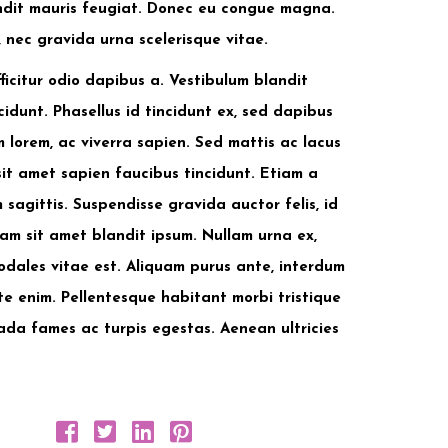
ndit mauris feugiat. Donec eu congue magna.
, nec gravida urna scelerisque vitae.
efficitur odio dapibus a. Vestibulum blandit
dunt. Phasellus id tincidunt ex, sed dapibus
 lorem, ac viverra sapien. Sed mattis ac lacus
 sit amet sapien faucibus tincidunt. Etiam a
 sagittis. Suspendisse gravida auctor felis, id
am sit amet blandit ipsum. Nullam urna ex,
sodales vitae est. Aliquam purus ante, interdum
te enim. Pellentesque habitant morbi tristique
ada fames ac turpis egestas. Aenean ultricies