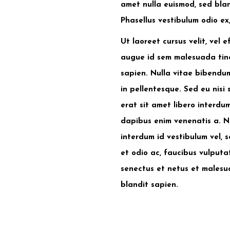
amet nulla euismod, sed bla
Phasellus vestibulum odio ex
Ut laoreet cursus velit, vel 
augue id sem malesuada tinci
sapien. Nulla vitae bibendum
in pellentesque. Sed eu nisi
erat sit amet libero interdum
dapibus enim venenatis a. N
interdum id vestibulum vel, 
et odio ac, faucibus vulputa
senectus et netus et malesu
blandit sapien.