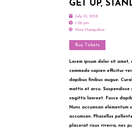
GET UP, STAN
July 10, 2018
1:56 pm
New Hampshire
Buy Tickets
Lorem ipsum dolor sit amet, c
commodo sapien efficitur vene
dapibus finibus augue. Curab
mattis et arcu. Suspendisse s
sagittis laoreet. Fusce dapi
Nunc accumsan elementum sol
accumsan. Phasellus pellente
placerat risus viverra, nec p