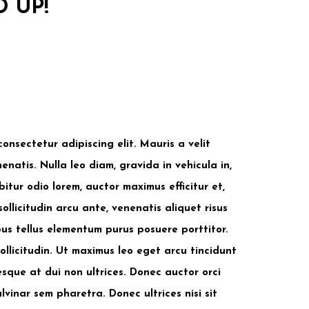
D UP!
onsectetur adipiscing elit. Mauris a velit
natis. Nulla leo diam, gravida in vehicula in,
itur odio lorem, auctor maximus efficitur et,
ollicitudin arcu ante, venenatis aliquet risus
bus tellus elementum purus posuere porttitor.
licitudin. Ut maximus leo eget arcu tincidunt
sque at dui non ultrices. Donec auctor orci
ulvinar sem pharetra. Donec ultrices nisi sit